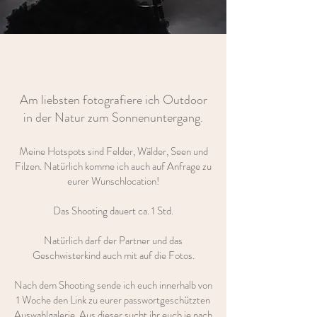
Am liebsten fotografiere ich Outdoor
in der Natur zum Sonnenuntergang.
Meine Hotspots sind Felder, Wälder, Seen und
Filzen. Natürlich komme ich auch auf Anfrage zu
eurer Wunschlocation!
Das Shooting dauert ca. 1 Std​.
Natürlich darf der Partner und das
Geschwisterkind auch mit auf die Fotos.
Nach dem Shooting sende ich euch innerhalb von
1 Woche den Link zu eurer passwortgeschützten
Auswahlgalerie. Aus dieser sucht ihr euch je nach