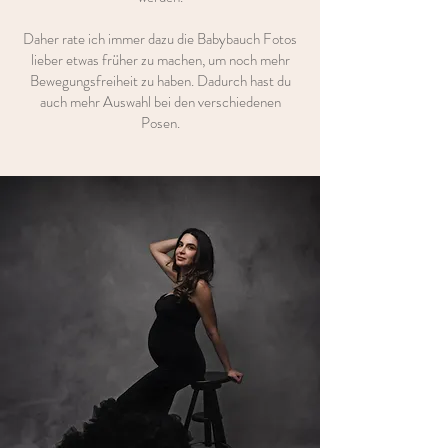
Daher rate ich immer dazu die Babybauch Fotos
lieber etwas früher zu machen, um noch mehr
Bewegungsfreiheit zu haben. Dadurch hast du
auch mehr Auswahl bei den verschiedenen
Posen.