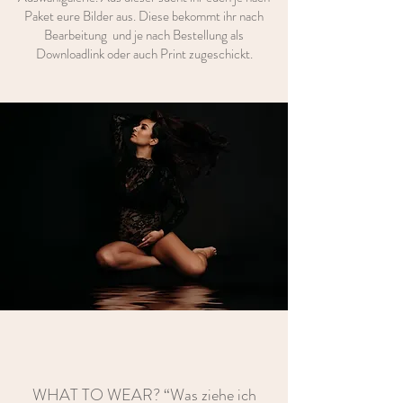
Paket eure Bilder aus. Diese bekommt ihr nach
Bearbeitung und je nach Bestellung als
Downloadlink oder auch Print zugeschickt.
WHAT TO WEAR? “Was ziehe ich