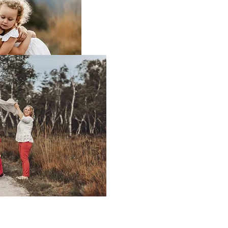
Moment
eingef
im Studio