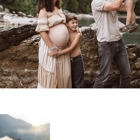
ie
Famili
Eure e