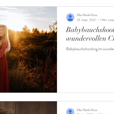
Elke Plankl-Roos
23. Sept. 2022
1 Min. Lese
Babybauchshoot
wundervollen 
Babybauchshooting im wunder
Elke Plankl-Roos