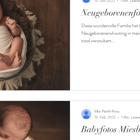
15. Juni 2022
1 Min. Leseze
Neugeborenenfo
Diese wundervolle Familie hat
Neugeborenenshooting in mei
total verzaubert...
Elke Plankl-Roos
15. Feb. 2022
1 Min. Leseze
Babyfotos Mies