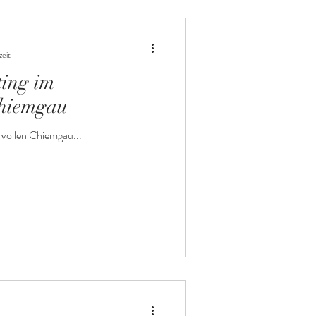
zeit
ing im
Chiemgau
vollen Chiemgau...