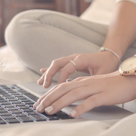
og...