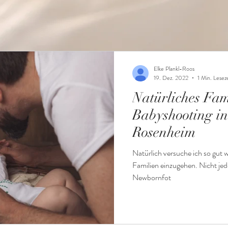
Elke Plankl-Roos
19. Dez. 2022
1 Min. Leseze
Natürliches Fam
Babyshooting in
Rosenheim
Natürlich versuche ich so gut 
Familien einzugehen. Nicht jede
Newbornfot