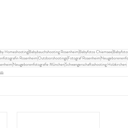
by Homeshooting
Babybauchshooting Rosenheim
Babyfotos Chiemsee
Babyfoto
enfotografin Rosenheim
Outdoorshootings
Fotograf Rosenheim
Neugeborenenfo
osenheim
Neugeborenfotografie München
Schwangerschaftsshooting Holzkirchen
im