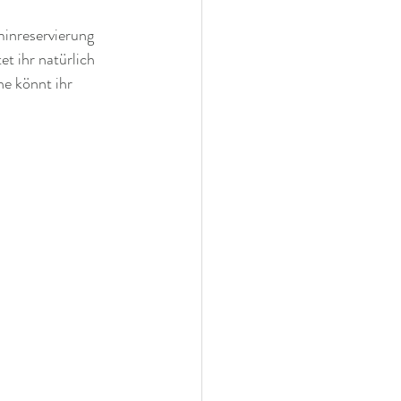
minreservierung 
t ihr natürlich 
e könnt ihr 