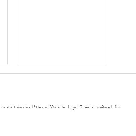
mentiert werden. Bitte den Website-Eigentümer für weitere Infos
Unvergessliche Babybauchfotos
in Fischbachau