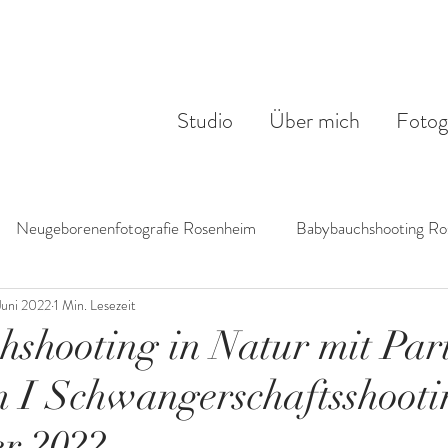
Studio
Über mich
Fotog
Neugeborenenfotografie Rosenheim
Babybauchshooting Ro
Juni 2022
1 Min. Lesezeit
shooting in Natur mit Part
 I Schwangerschaftsshooti
r 2022