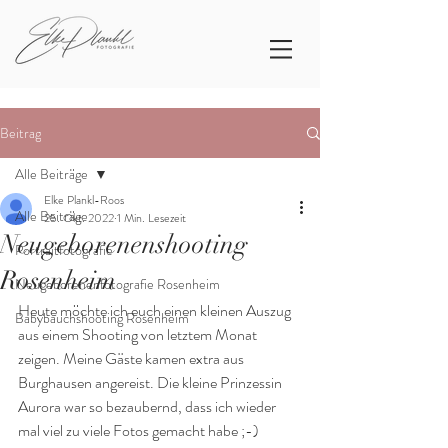
Beitrag
Alle Beiträge
Elke Plankl-Roos
Alle Beiträge
25. Okt. 2022
1 Min. Lesezeit
Neugeborenenshooting
Portraitfotografie
Rosenheim
Neugeborenenfotografie Rosenheim
Heute möchte ich euch einen kleinen Auszug 
Babybauchshooting Rosenheim
aus einem Shooting von letztem Monat 
zeigen. Meine Gäste kamen extra aus 
Burghausen angereist. Die kleine Prinzessin 
Aurora war so bezaubernd, dass ich wieder 
mal viel zu viele Fotos gemacht habe ;-) 